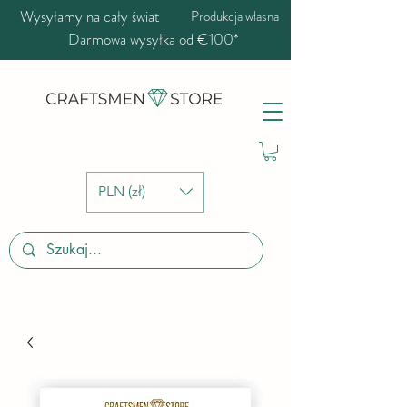
Wysyłamy na cały świat
Produkcja własna
Darmowa wysyłka od €100*
PLN (zł)