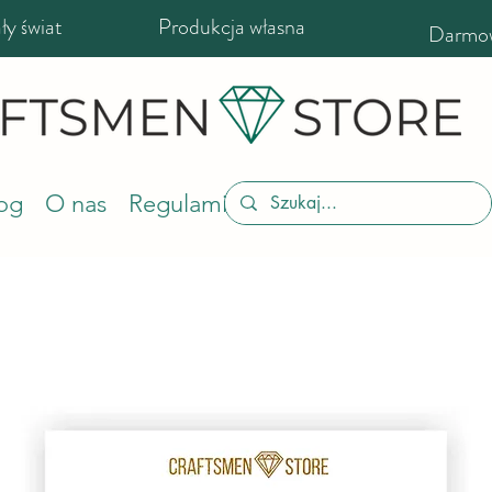
y świat
Produkcja własna
Darmow
og
O nas
Regulamin sklepu