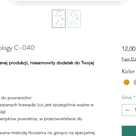
trology C-040
12,00
Fast EU
łasnej produkcji, niesamowity dodatek do Twojej
Kolor 
Sztuk
*
ą do powierzchni
rpanych krawędzi (co jest szczególnie ważne w
lę)
erzyków powietrza, w przeciwieństwie do
ywana metodą tłoczenia na gorąco na specjalnej