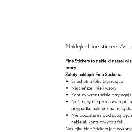
Naklejka Fine stiсkers As
Fine Stickers to naklejki naszej w
pracy!
Zalety naklejek Fine Stickers:
Szlachetna folia błyszcząca
Najcieńsze linie i wzory
Kontury wzoru ściśle przylegaj
Nóż tnący nie pozostawia posza
przypadku naklejek na małą ska
Nie pozostawia pod sobą pęch
naklejek konturowych z folii.
Naklejka Fine Stickers jest wykon