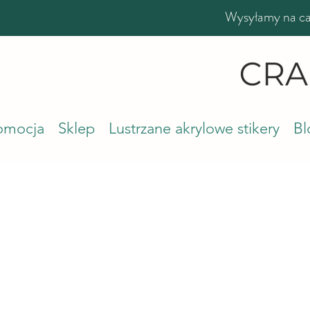
Wysyłamy na cał
romocja
Sklep
Lustrzane akrylowe stikery
Bl