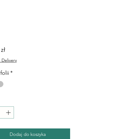
Cena
 zł
 Delivery
folii
*
Dodaj do koszyka