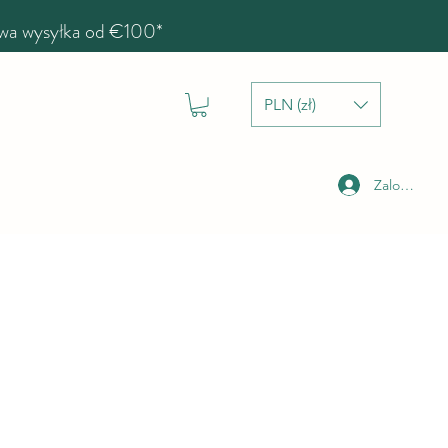
a wysyłka od €100*
PLN (zł)
Zaloguj się