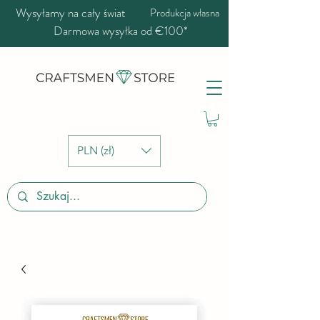
Wysyłamy na cały świat
Produkcja własna
Darmowa wysyłka od €100*
PLN (zł)