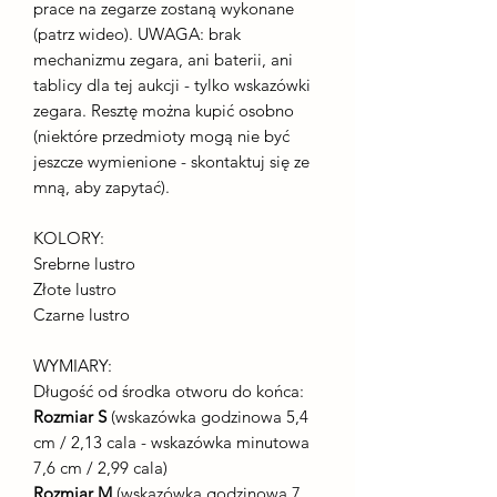
prace na zegarze zostaną wykonane
(patrz wideo). UWAGA: brak
mechanizmu zegara, ani baterii, ani
tablicy dla tej aukcji - tylko wskazówki
zegara. Resztę można kupić osobno
(niektóre przedmioty mogą nie być
jeszcze wymienione - skontaktuj się ze
mną, aby zapytać).
KOLORY:
Srebrne lustro
Złote lustro
Czarne lustro
WYMIARY:
Długość od środka otworu do końca:
Rozmiar S
(wskazówka godzinowa 5,4
cm / 2,13 cala - wskazówka minutowa
7,6 cm / 2,99 cala)
Rozmiar M
(wskazówka godzinowa 7