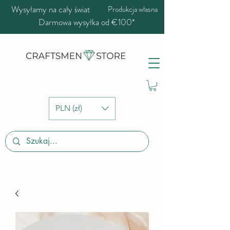
Wysyłamy na cały świat
Produkcja własna
Darmowa wysyłka od €100*
PLN (zł)