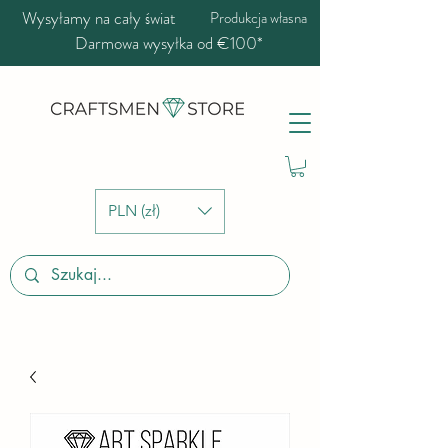
Wysyłamy na cały świat
Produkcja własna
Darmowa wysyłka od €100*
PLN (zł)