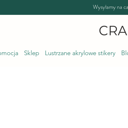
Wysyłamy na cał
romocja
Sklep
Lustrzane akrylowe stikery
Bl