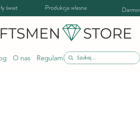
y świat
Produkcja własna
Darmow
og
O nas
Regulamin sklepu