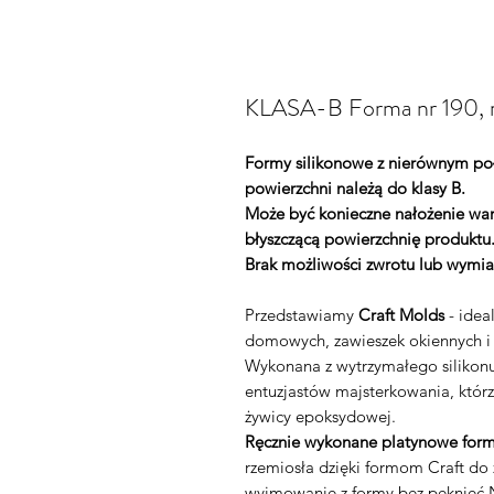
KLASA-B Forma nr 190, 
Formy silikonowe z nierównym po
powierzchni należą do klasy B.
Może być konieczne nałożenie war
błyszczącą powierzchnię produktu
Brak możliwości zwrotu lub wymia
Przedstawiamy
Craft Molds
- idea
domowych, zawieszek okiennych i
Wykonana z wytrzymałego silikonu
entuzjastów majsterkowania, którz
żywicy epoksydowej.
Ręcznie wykonane platynowe form
rzemiosła dzięki formom Craft d
wyjmowanie z formy bez pęknięć N