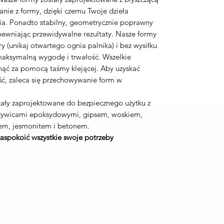
nie z formy, dzięki czemu Twoje dzieła
ia. Ponadto stabilny, geometrycznie poprawny
apewniając przewidywalne rezultaty. Nasze formy
 (unikaj otwartego ognia palnika) i bez wysiłku
maksymalną wygodę i trwałość. Wszelkie
nąć za pomocą taśmy klejącej. Aby uzyskać
ć, zaleca się przechowywanie form w
ały zaprojektowane do bezpiecznego użytku z
 żywicami epoksydowymi, gipsem, woskiem,
em, jesmonitem i betonem.
zaspokoić wszystkie swoje potrzeby