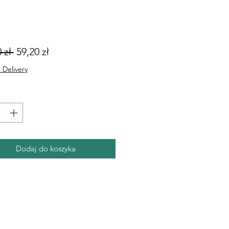
Regularna
Cena
 zł 
59,20 zł
cena
Rabatowa
 Delivery
Dodaj do koszyka