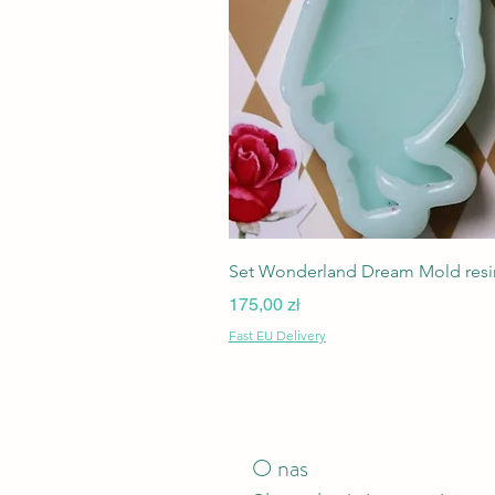
Set Wonderland Dream Mold resin
Cena
175,00 zł
Fast EU Delivery
O nas