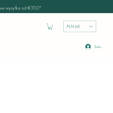
a wysyłka od €100*
PLN (zł)
Zaloguj się