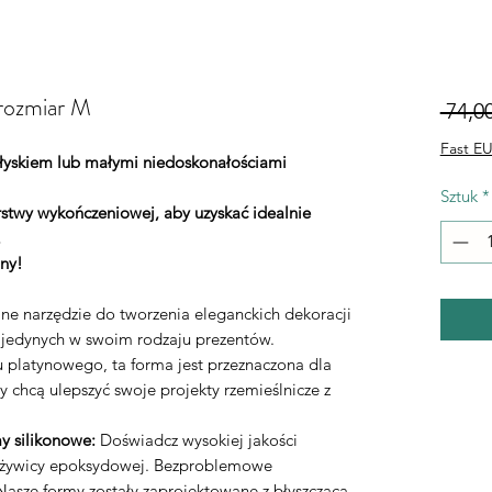
rozmiar M
 74,00
Fast EU
łyskiem lub małymi niedoskonałościami
Sztuk
*
stwy wykończeniowej, aby uzyskać idealnie
.
ny!
lne narzędzie do tworzenia eleganckich dekoracji
 jedynych w swoim rodzaju prezentów.
 platynowego, ta forma jest przeznaczona dla
y chcą ulepszyć swoje projekty rzemieślnicze z
y silikonowe:
Doświadcz wysokiej jakości
o żywicy epoksydowej. Bezproblemowe
asze formy zostały zaprojektowane z błyszczącą