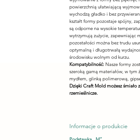
powierzchnią ułatwiającą wyjmowa
wychodzą gładko i bez przywieran
kształt formy pozostaje spójny, z
są odporne na wysokie temperatury
wytrzymują zużycie, zapewniając 
pozostałości można bez trudu usu
optymalną i długotrwałą wydajnoś
środowisku wolnym od kurzu.
Kompatybilność:
Nasze formy zost
szeroką gamą materiałów, w tym
mydłem, glinką polimerową, gips
Dzięki Craft Mold możesz śmiało 
rzemieślnicze.
Informacje o produkcie
Podstawka „M”