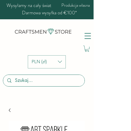
Wysyłamy na cały świat
Produkcja własna
Darmowa wysyłka od €100*
PLN (zł)