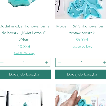
Podgląd
Podgląd
Model nr 63, silikonowa forma
Model nr 69, Silikonowa form
do broszki „Kwiat Lotosu”,
zestaw broszek
5*4cm
Cena
58,00 zł
Cena
13,00 zł
Fast EU Delivery
Fast EU Delivery
Dodaj do koszyka
Dodaj do koszyka