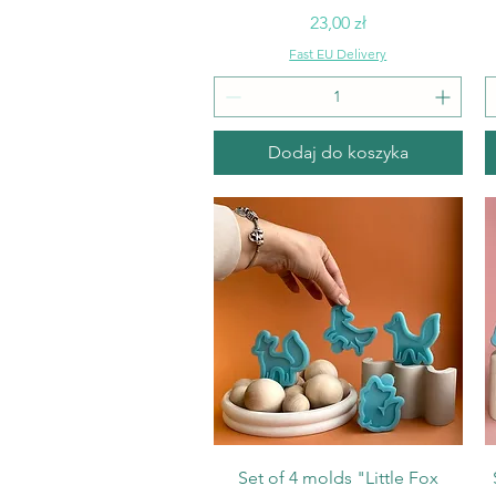
Cena
23,00 zł
Fast EU Delivery
Dodaj do koszyka
Podgląd
Set of 4 molds "Little Fox