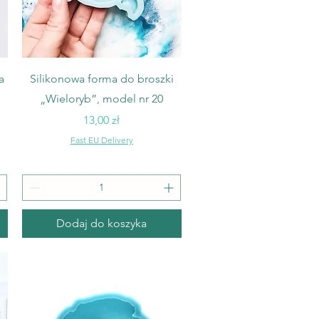
Podgląd
a
Silikonowa forma do broszki
„Wieloryb”, model nr 20
Cena
13,00 zł
Fast EU Delivery
Dodaj do koszyka