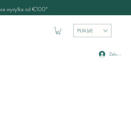
a wysyłka od €100*
PLN (zł)
Zaloguj się