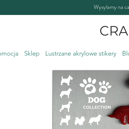
Wysyłamy na cał
romocja
Sklep
Lustrzane akrylowe stikery
Bl