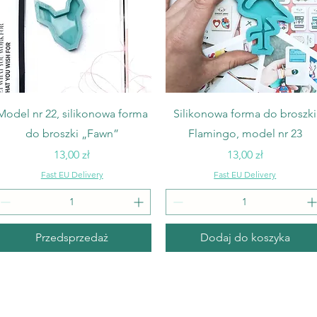
Podgląd
Podgląd
Model nr 22, silikonowa forma
Silikonowa forma do broszki
do broszki „Fawn”
Flamingo, model nr 23
Cena
Cena
13,00 zł
13,00 zł
Fast EU Delivery
Fast EU Delivery
Przedsprzedaż
Dodaj do koszyka