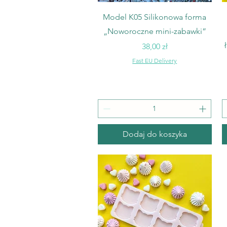
Podgląd
Model K05 Silikonowa forma
„Noworoczne mini-zabawki”
Cena
38,00 zł
Fast EU Delivery
Dodaj do koszyka