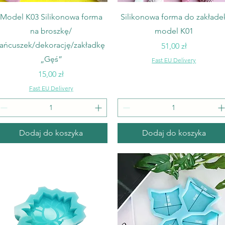
Podgląd
Podgląd
Model K03 Silikonowa forma
Silikonowa forma do zakłade
na broszkę/
model K01
łańcuszek/dekorację/zakładkę
Cena
51,00 zł
„Gęś”
Fast EU Delivery
Cena
15,00 zł
Fast EU Delivery
Dodaj do koszyka
Dodaj do koszyka