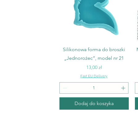
Podgląd
Silikonowa forma do broszki
„Jednorożec”, model nr 21
Cena
13,00 zł
Fast EU Delivery
Dodaj do koszyka