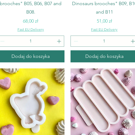
brooches" B05, B06, B07 and
Dinosaurs brooches" B09, B1
B08.
and B11
Cena
Cena
68,00 zł
51,00 zł
Fast EU Delivery
Fast EU Delivery
Dodaj do koszyka
Dodaj do koszyka