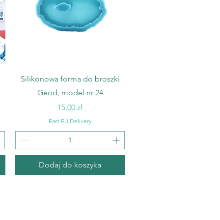
Podgląd
Silikonowa forma do broszki
Geod, model nr 24
Cena
15,00 zł
Fast EU Delivery
Dodaj do koszyka