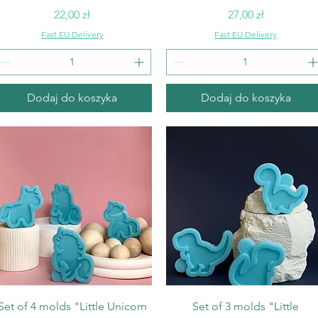
Cena
Cena
22,00 zł
27,00 zł
Fast EU Delivery
Fast EU Delivery
Dodaj do koszyka
Dodaj do koszyka
Podgląd
Podgląd
Set of 4 molds "Little Unicorn
Set of 3 molds "Little