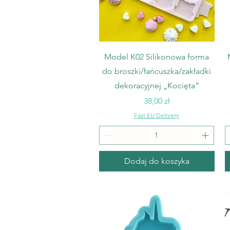
Podgląd
Model K02 Silikonowa forma
do broszki/łańcuszka/zakładki
dekoracyjnej „Kocięta”
Cena
38,00 zł
Fast EU Delivery
Dodaj do koszyka