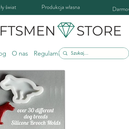
y świat
Produkcja własna
Darmow
og
O nas
Regulamin sklepu