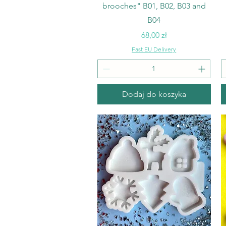
brooches" B01, B02, B03 and
B04
Cena
68,00 zł
Fast EU Delivery
Dodaj do koszyka