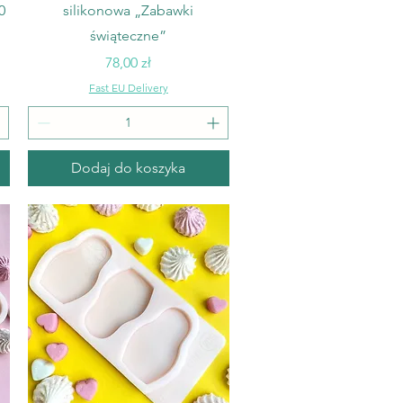
0
silikonowa „Zabawki
świąteczne”
Cena
78,00 zł
Fast EU Delivery
Dodaj do koszyka