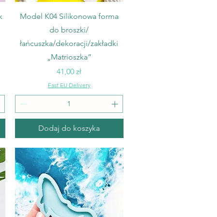
Podgląd
k
Model K04 Silikonowa forma
do broszki/
łańcuszka/dekoracji/zakładki
„Matrioszka”
Cena
41,00 zł
Fast EU Delivery
Dodaj do koszyka