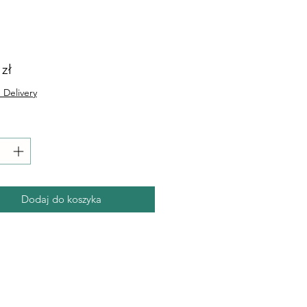
Cena
 zł
 Delivery
Dodaj do koszyka