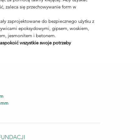
ć, zaleca się przechowywanie form w
ały zaprojektowane do bezpiecznego użytku z
 żywicami epoksydowymi, gipsem, woskiem,
em, jesmonitem i betonem.
zaspokoić wszystkie swoje potrzeby
mm
5 mm
FUNDACJI