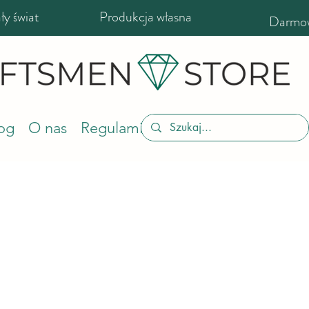
y świat
Produkcja własna
Darmow
og
O nas
Regulamin sklepu