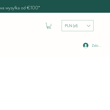
a wysyłka od €100*
PLN (zł)
Zaloguj się