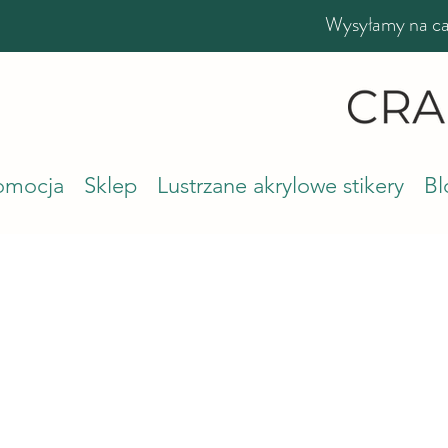
Wysyłamy na cał
romocja
Sklep
Lustrzane akrylowe stikery
Bl