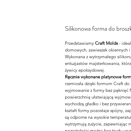
Silikonowa forma do brosz
Przedstawiamy
Craft Molds
- idea
domowych, zawieszek okiennych i
Wykonana z wytrzymałego silikonu
entuzjastów majsterkowania, którz
żywicy epoksydowej.
Ręcznie wykonane platynowe form
rzemiosła dzięki formom Craft d
wyjmowanie z formy bez pęknięć N
powierzchnią ułatwiającą wyjmowa
wychodzą gładko i bez przywieran
kształt formy pozostaje spójny, z
są odporne na wysokie temperatury
wytrzymują zużycie, zapewniając 
pozostałości można bez trudu usu