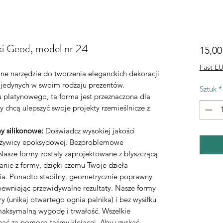
ki Geod, model nr 24
15,00
Fast EU
lne narzędzie do tworzenia eleganckich dekoracji
 jedynych w swoim rodzaju prezentów.
Sztuk
*
 platynowego, ta forma jest przeznaczona dla
y chcą ulepszyć swoje projekty rzemieślnicze z
y silikonowe:
Doświadcz wysokiej jakości
o żywicy epoksydowej. Bezproblemowe
asze formy zostały zaprojektowane z błyszczącą
nie z formy, dzięki czemu Twoje dzieła
ia. Ponadto stabilny, geometrycznie poprawny
apewniając przewidywalne rezultaty. Nasze formy
 (unikaj otwartego ognia palnika) i bez wysiłku
maksymalną wygodę i trwałość. Wszelkie
nąć za pomocą taśmy klejącej. Aby uzyskać