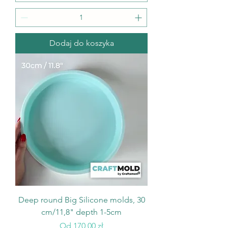
Dodaj do koszyka
Deep round Big Silicone molds, 30
cm/11,8" depth 1-5cm
Cena rabatowa
Od
170,00 zł