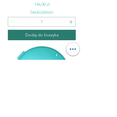
Cena
146,00 zł
Fast EU Delivery
Dodaj do koszyka
Model nr 66 Forma silikonowa do