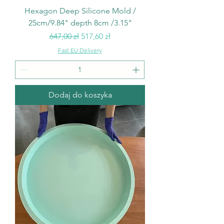
Hexagon Deep Silicone Mold /
25cm/9.84" depth 8cm /3.15"
Regularna cena
Cena rabatowa
647,00 zł
517,60 zł
Fast EU Delivery
Dodaj do koszyka