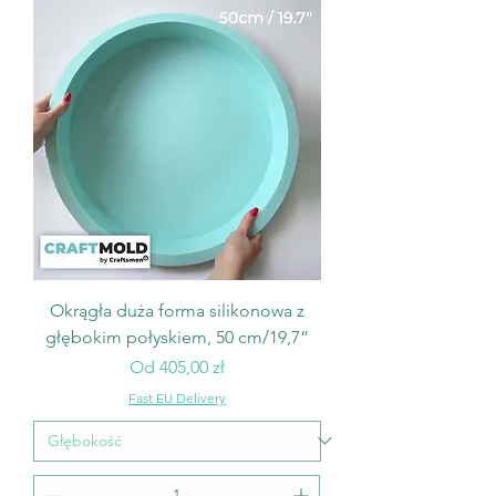
Okrągła duża forma silikonowa z
głębokim połyskiem, 50 cm/19,7”
Cena rabatowa
Od
405,00 zł
Fast EU Delivery