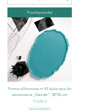
Przedsprzedaż
Forma silikonowa nr 43 duża taca do
serwowania „Geode”, 38*26 cm
Cena
153,00 zł
Fast EU Delivery