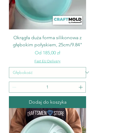
Okrągła duża forma silikonowa z
głębokim połyskiem, 25cm/9.84"
Cena rabatowa
Od
185,00 zł
Fast EU Delivery
Dodaj do koszyka