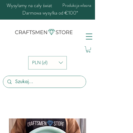
Wysyłamy na cały świat
Produkcja własna
Darmowa wysyłka od €100*
PLN (zł)