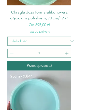
Okrągła duża forma silikonowa z
głębokim połyskiem, 70 cm/19,7”
Cena rabatowa
Od
695,00 zł
Fast EU Delivery
Przedsprzedaż