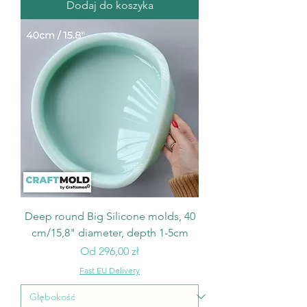
Dodaj do koszyka
Deep round Big Silicone molds, 40
cm/15,8" diameter, depth 1-5cm
Cena rabatowa
Od
296,00 zł
Fast EU Delivery