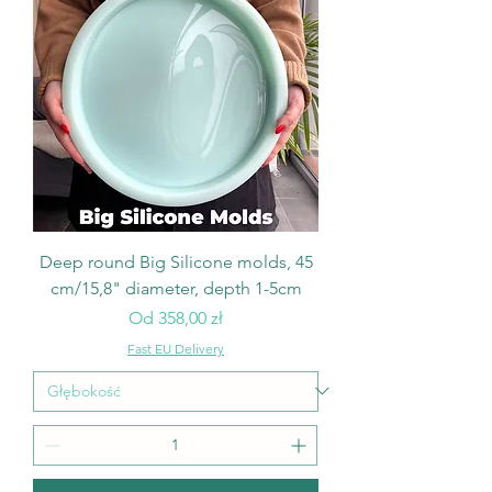
Deep round Big Silicone molds, 45
cm/15,8" diameter, depth 1-5cm
Cena rabatowa
Od
358,00 zł
Fast EU Delivery