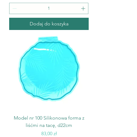
Dodaj do koszyka
Model nr 100 Silikonowa forma z
liśćmi na tacę, d22cm
Cena
83,00 zł