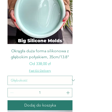
Okrągła duża forma silikonowa z
głębokim połyskiem, 35cm/13.8"
Cena rabatowa
Od
338,00 zł
Fast EU Delivery
Dodaj do koszyka