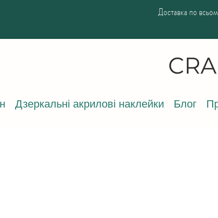
Доставка по всьому
н
Дзеркальні акрилові наклейки
Блог
Пр