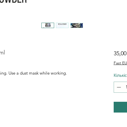
ml
35,0
Fast EU
sing. Use a dust mask while working.
Кількі