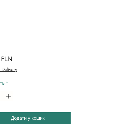
Ціна
0 PLN
 Delivery
сть
*
Додати у кошик