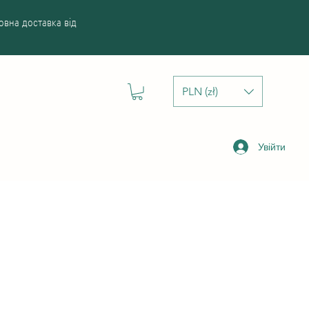
вна доставка від
PLN (zł)
Увійти