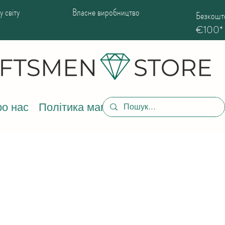
 світу
Власне виробництво
Безкошто
€100*
о нас
Політика магазину