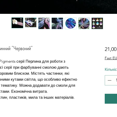
нний "Червоний"
21,0
Fast EU
Pigments серії Перлина для роботи з
єї серії при фарбуванні смолою дають
Кількі
ьоровим блиском. Містять частинки, які
ізними кутами світла, що особливо ефектно
у тематику. Можна додавати до смоли для
тами. Економічна витрата.
ин, пластиків, мила та інших матеріалів.