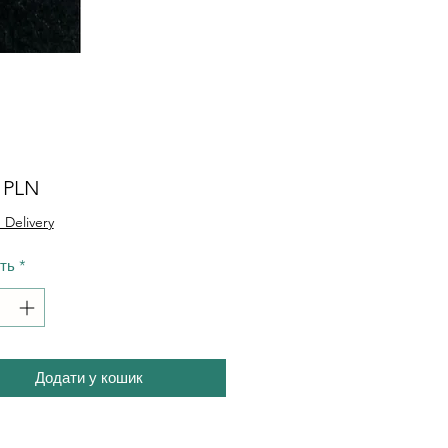
Ціна
0 PLN
 Delivery
сть
*
Додати у кошик