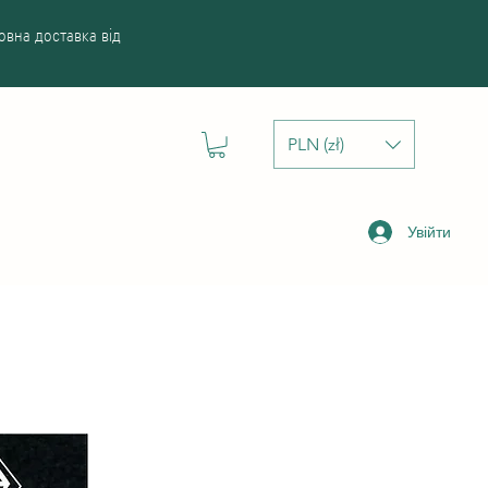
вна доставка від
PLN (zł)
Увійти