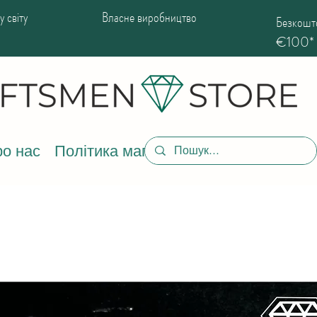
 світу
Власне виробництво
Безкошто
€100*
о нас
Політика магазину