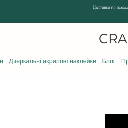
Доставка по всьому
н
Дзеркальні акрилові наклейки
Блог
Пр