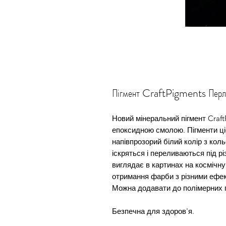
Пігмент CraftPigments Перли
Новий мінеральний пігмент Craft
епоксидною смолою. Пігменти ці
напівпрозорий білий колір з кол
іскряться і переливаються під р
виглядає в картинах на космічн
отримання фарби з різними ефек
Можна додавати до полімерних гл
Безпечна для здоров'я.