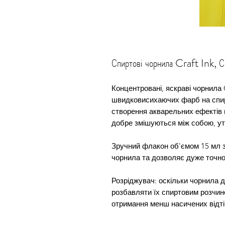
Спиртові чорнила Craft Ink, 
Концентровані, яскраві чорнила C
швидковисихаючих фарб на спир
створення акварельних ефектів 
добре змішуються між собою, утв
Зручний флакон об'ємом 15 мл з
чорнила та дозволяє дуже точно
Розріджувач: оскільки чорнила 
розбавляти їх спиртовим розчин
отримання менш насичених відтін