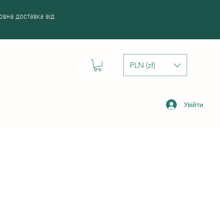
вна доставка від
PLN (zł)
Увійти