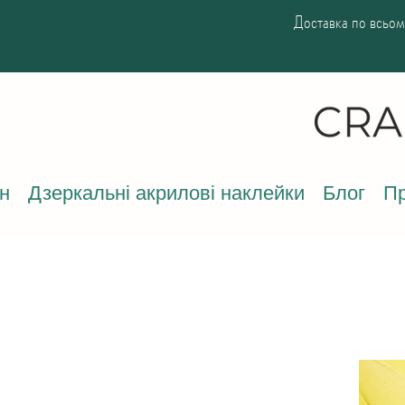
Доставка по всьому
н
Дзеркальні акрилові наклейки
Блог
Пр