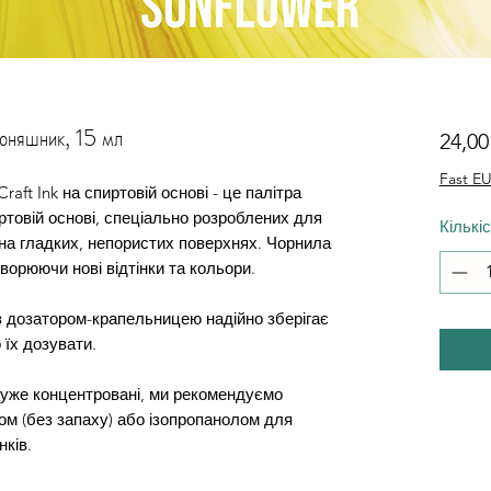
Соняшник, 15 мл
24,0
Fast EU
raft Ink на спиртовій основі - це палітра
товій основі, спеціально розроблених для
Кількі
на гладких, непористих поверхнях. Чорнила
орюючи нові відтінки та кольори.
 дозатором-крапельницею надійно зберігає
 їх дозувати.
дуже концентровані, ми рекомендуємо
ом (без запаху) або ізопропанолом для
ків.