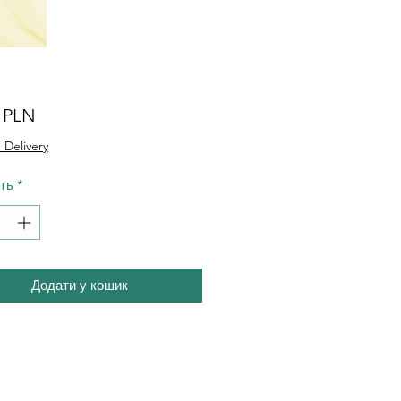
Ціна
0 PLN
 Delivery
сть
*
Додати у кошик