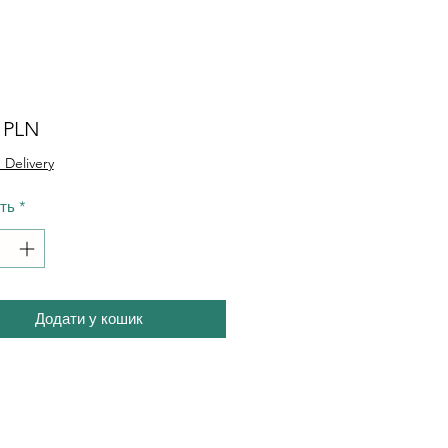
Ціна
0 PLN
 Delivery
сть
*
Додати у кошик