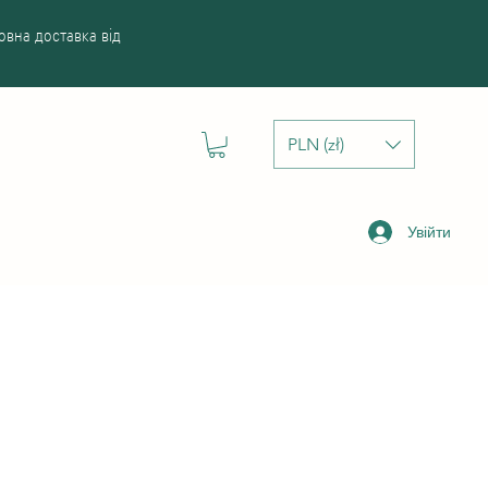
вна доставка від
PLN (zł)
Увійти