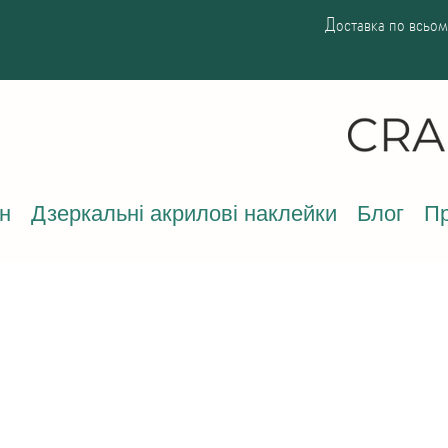
Доставка по всьому
н
Дзеркальні акрилові наклейки
Блог
Пр