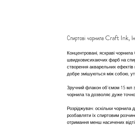
Спиртові чорнила Craft Ink, Ін
Концентровані, яскраві чорнила C
швидковисихаючих фарб на спир
створення акварельних ефектів 
добре змішуються між собою, утв
Зручний флакон об'ємом 15 мл з
чорнила та дозволяє дуже точно
Розріджувач: оскільки чорнила 
розбавляти їх спиртовим розчин
отримання менш насичених відтін