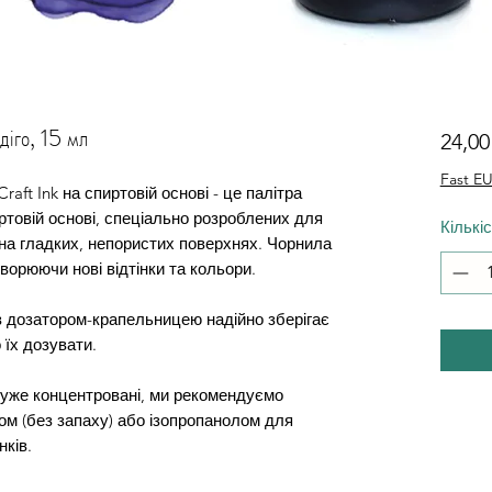
діго, 15 мл
24,0
Fast EU
raft Ink на спиртовій основі - це палітра
товій основі, спеціально розроблених для
Кількі
на гладких, непористих поверхнях. Чорнила
орюючи нові відтінки та кольори.
 дозатором-крапельницею надійно зберігає
 їх дозувати.
дуже концентровані, ми рекомендуємо
ом (без запаху) або ізопропанолом для
ків.