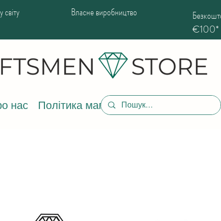
 світу
Власне виробництво
Безкошто
€100*
о нас
Політика магазину