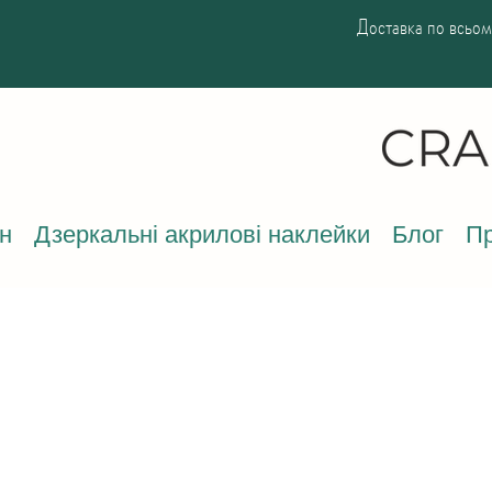
Доставка по всьому
н
Дзеркальні акрилові наклейки
Блог
Пр