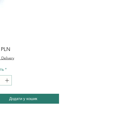
Ціна
0 PLN
 Delivery
сть
*
Додати у кошик