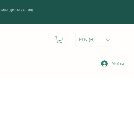
вна доставка від
PLN (zł)
Увійти