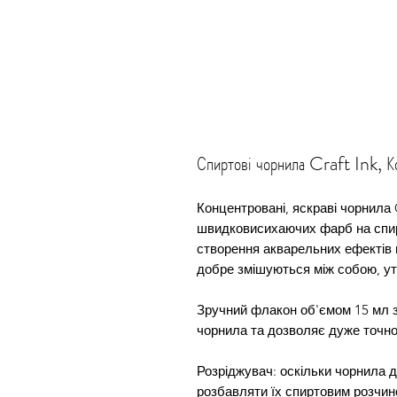
Спиртові чорнила Craft Ink, 
Концентровані, яскраві чорнила C
швидковисихаючих фарб на спир
створення акварельних ефектів 
добре змішуються між собою, утв
Зручний флакон об'ємом 15 мл з
чорнила та дозволяє дуже точно
Розріджувач: оскільки чорнила 
розбавляти їх спиртовим розчин