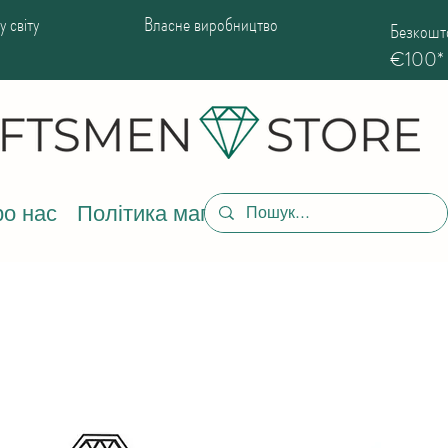
 світу
Власне виробництво
Безкошто
€100*
о нас
Політика магазину