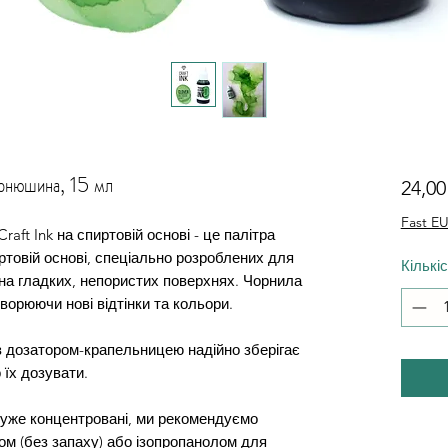
Конюшина, 15 мл
24,0
Fast EU
raft Ink на спиртовій основі - це палітра
товій основі, спеціально розроблених для
Кількі
на гладких, непористих поверхнях. Чорнила
орюючи нові відтінки та кольори.
 дозатором-крапельницею надійно зберігає
 їх дозувати.
дуже концентровані, ми рекомендуємо
ом (без запаху) або ізопропанолом для