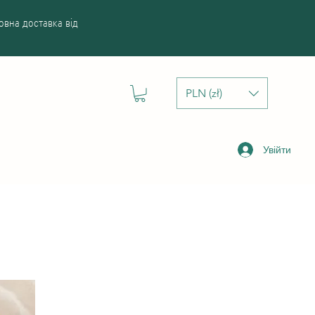
вна доставка від
PLN (zł)
Увійти