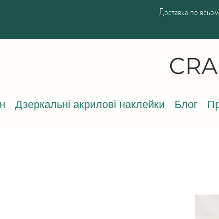
Доставка по всьому
н
Дзеркальні акрилові наклейки
Блог
Пр