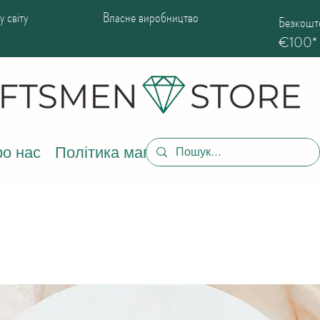
 світу
Власне виробництво
Безкошто
€100*
о нас
Політика магазину