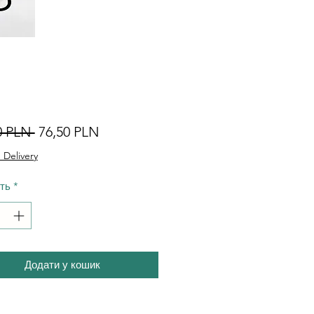
Звичайна
За
0 PLN 
76,50 PLN
ціна
розпродажем
 Delivery
сть
*
Додати у кошик