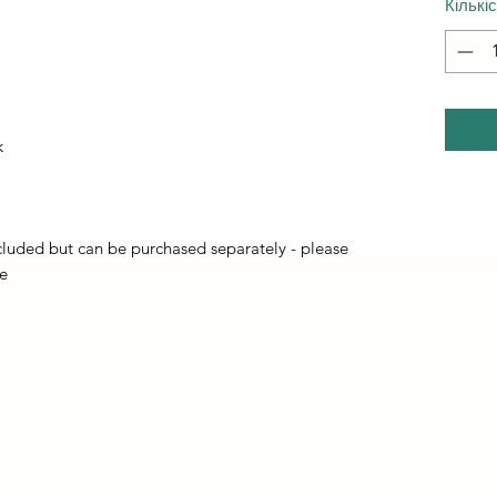
Кількі
k
luded but can be purchased separately - please
e