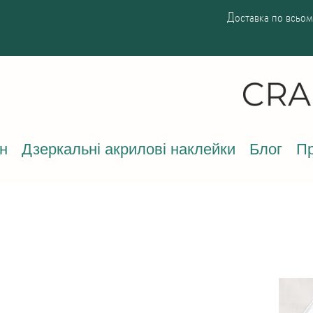
Доставка по всьому
н
Дзеркальні акрилові наклейки
Блог
Пр