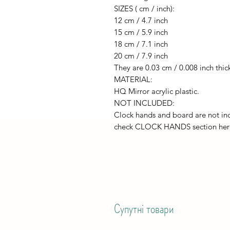
SIZES ( cm / inch):
12 cm / 4.7 inch
15 cm / 5.9 inch
18 cm / 7.1 inch
20 cm / 7.9 inch
They are 0.03 cm / 0.008 inch thic
MATERIAL:
HQ Mirror acrylic plastic.
NOT INCLUDED:
Clock hands and board are not inc
check CLOCK HANDS section her
Супутні товари