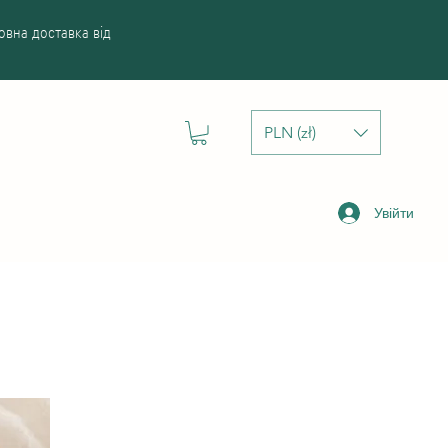
вна доставка від
PLN (zł)
Увійти