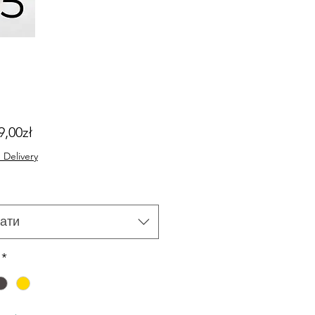
За
9,00zł
розпродажем
 Delivery
ати
*