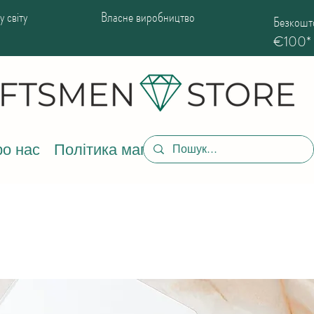
 світу
Власне виробництво
Безкошто
€100*
о нас
Політика магазину