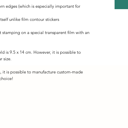
orn edges (which is especially important for
self unlike film contour stickers
ot stamping on a special transparent film with an
eld is 9.5 x 14 cm. However, it is possible to
r size.
, it is possible to manufacture custom-made
 choice!