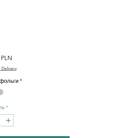
Ціна
0 PLN
 Delivery
 фольги
*
сть
*