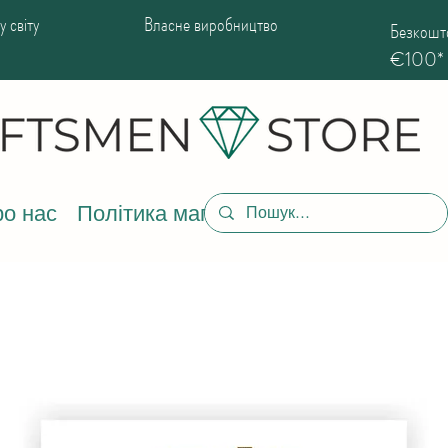
 світу
Власне виробництво
Безкошто
€100*
о нас
Політика магазину