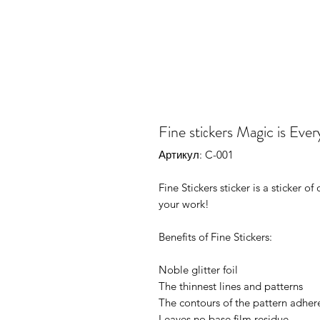
Fine stiсkers Magic is Ev
Артикул: C-001
Fine Stickers sticker is a sticker 
your work!
Benefits of Fine Stickers:
Noble glitter foil
The thinnest lines and patterns
The contours of the pattern adhere
Leaves no base film residue