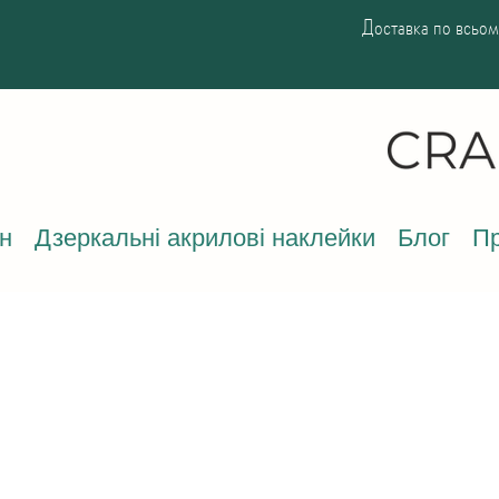
Доставка по всьому
н
Дзеркальні акрилові наклейки
Блог
Пр