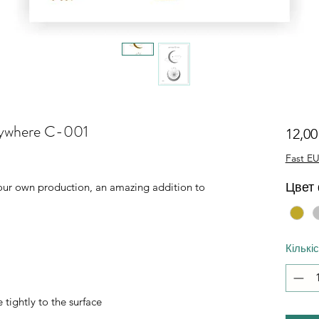
erywhere C-001
12,0
Fast EU
Цвет
of our own production, an amazing addition to
Кількі
 tightly to the surface