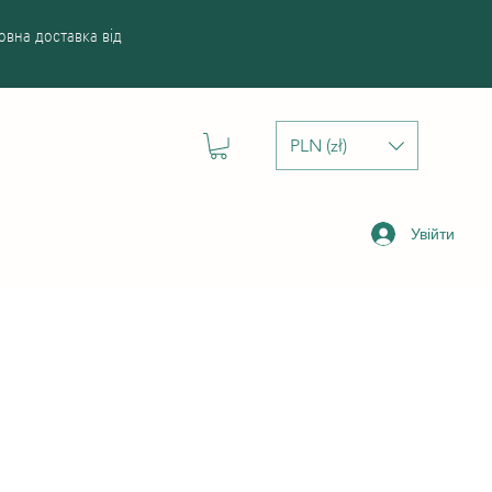
вна доставка від
PLN (zł)
Увійти