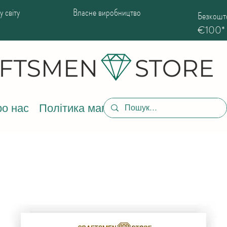
 світу
Власне виробництво
Безкошто
€100*
о нас
Політика магазину