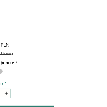
Ціна
0 PLN
 Delivery
 фольги
*
сть
*