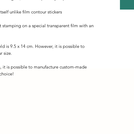
self unlike film contour stickers
ot stamping on a special transparent film with an
eld is 9.5 x 14 cm. However, it is possible to
r size.
, it is possible to manufacture custom-made
 choice!