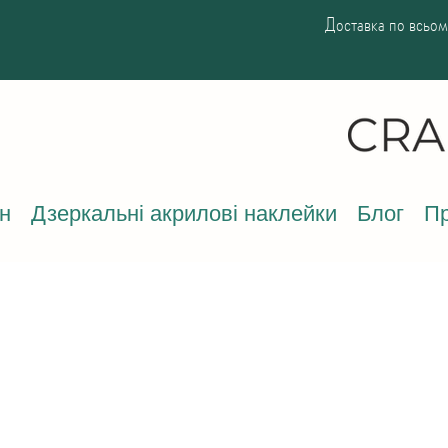
Доставка по всьому
н
Дзеркальні акрилові наклейки
Блог
Пр