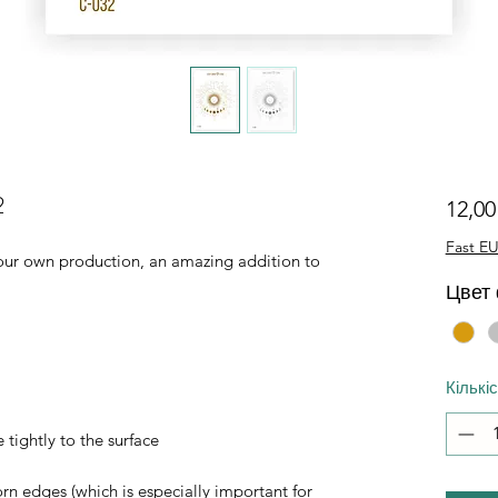
2
12,0
Fast EU
of our own production, an amazing addition to
Цвет
Кількі
 tightly to the surface
orn edges (which is especially important for