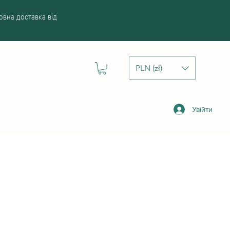
вна доставка від
PLN (zł)
Увійти