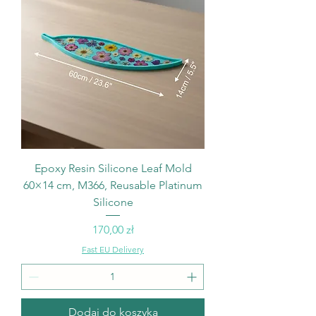
Epoxy Resin Silicone Leaf Mold
60×14 cm, M366, Reusable Platinum
Silicone
Cena
170,00 zł
Fast EU Delivery
Dodaj do koszyka