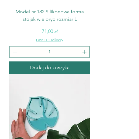
Model nr 182 Silikonowa forma
stojak wieloryb rozmiar L
Cena
71,00 zł
Fast EU Delivery
Dodaj do koszyka