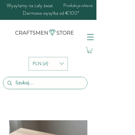
Wysyłamy na cały świat
Produkcja własna
Darmowa wysyłka od €100*
PLN (zł)