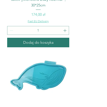
30*25cm
Cena
174,00 zł
Fast EU Delivery
Dodaj do koszyka