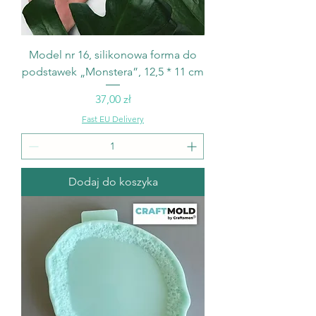
Model nr 16, silikonowa forma do
podstawek „Monstera”, 12,5 * 11 cm
Cena
37,00 zł
Fast EU Delivery
Dodaj do koszyka