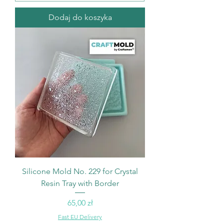
Dodaj do koszyka
Silicone Mold No. 229 for Crystal
Resin Tray with Border
Cena
65,00 zł
Fast EU Delivery