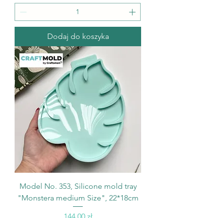
Dodaj do koszyka
Model No. 353, Silicone mold tray
"Monstera medium Size", 22*18cm
Cena
144,00 zł