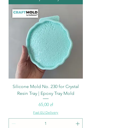
Silicone Mold No. 230 for Crystal
Resin Tray | Epoxy Tray Mold
Cena
65,00 zł
Fast EU Delivery