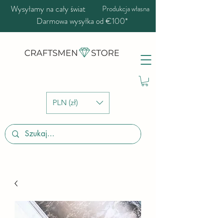
Wysyłamy na cały świat
Produkcja własna
Darmowa wysyłka od €100*
PLN (zł)