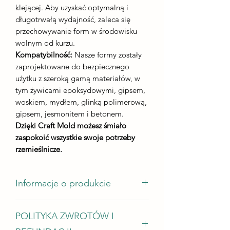
klejącej. Aby uzyskać optymalną i
długotrwałą wydajność, zaleca się
przechowywanie form w środowisku
wolnym od kurzu.
Kompatybilność:
Nasze formy zostały
zaprojektowane do bezpiecznego
użytku z szeroką gamą materiałów, w
tym żywicami epoksydowymi, gipsem,
woskiem, mydłem, glinką polimerową,
gipsem, jesmonitem i betonem.
Dzięki Craft Mold możesz śmiało
zaspokoić wszystkie swoje potrzeby
rzemieślnicze.
Informacje o produkcie
wymiary odlewu - 83 mm na 56 mm
POLITYKA ZWROTÓW I
wysokość odlewu - nie mniej niż 5 mm
zużycie żywicy - od 25g