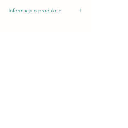
Informacja o produkcie
rozmiar uchwytu na kubek - 120 mm
wysokość odlewu - co najmniej 5 mm