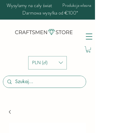
Wysyłamy na cały świat
Produkcja własna
Darmowa wysyłka od €100*
PLN (zł)