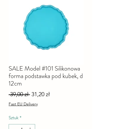
SALE Model #101 Silikonowa
forma podstawka pod kubek, d
12cm
Regularna
Cena
 39,00 zł 
31,20 zł
cena
Rabatowa
Fast EU Delivery
Sztuk
*