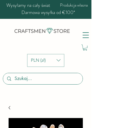
Wysyłamy na cały świat
Produkcja własna
Darmowa wysyłka od €100*
PLN (zł)