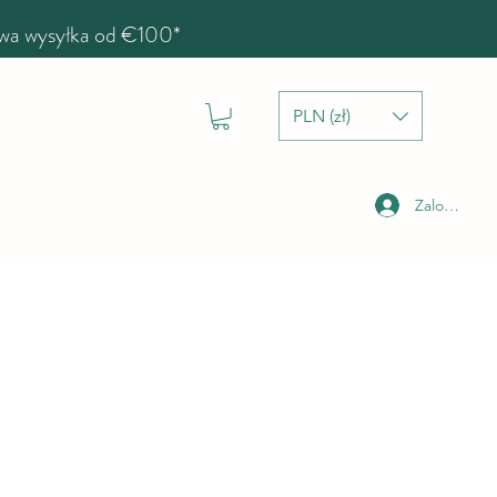
a wysyłka od €100*
PLN (zł)
Zaloguj się