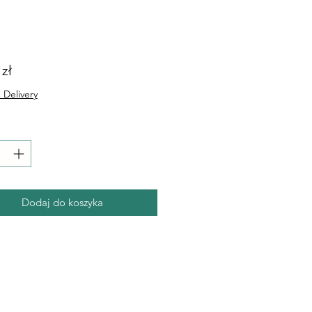
Cena
 zł
 Delivery
Dodaj do koszyka