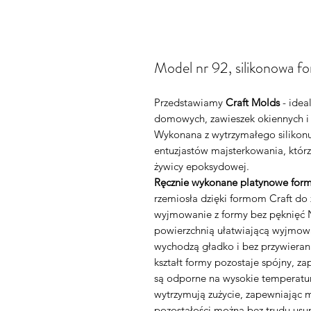
Model nr 92, silikonowa f
Przedstawiamy
Craft Molds
- idea
domowych, zawieszek okiennych i
Wykonana z wytrzymałego silikonu
entuzjastów majsterkowania, którz
żywicy epoksydowej.
Ręcznie wykonane platynowe form
rzemiosła dzięki formom Craft d
wyjmowanie z formy bez pęknięć N
powierzchnią ułatwiającą wyjmowa
wychodzą gładko i bez przywieran
kształt formy pozostaje spójny, z
są odporne na wysokie temperatury
wytrzymują zużycie, zapewniając 
pozostałości można bez trudu usu