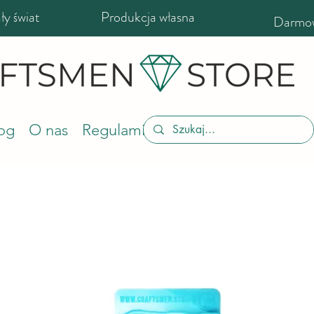
y świat
Produkcja własna
Darmow
og
O nas
Regulamin sklepu