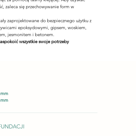
ć, zaleca się przechowywanie form w
ały zaprojektowane do bezpiecznego użytku z
 żywicami epoksydowymi, gipsem, woskiem,
em, jesmonitem i betonem.
zaspokoić wszystkie swoje potrzeby
0 mm
5 mm
FUNDACJI