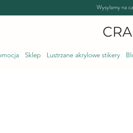
Wysyłamy na cał
romocja
Sklep
Lustrzane akrylowe stikery
Bl