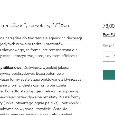
orma „Geod”, serwetnik, 27*15cm
78,00
Fast EU
lne narzędzie do tworzenia eleganckich dekoracji
 jedynych w swoim rodzaju prezentów.
Sztuk
*
 platynowego, ta forma jest przeznaczona dla
y chcą ulepszyć swoje projekty rzemieślnicze z
y silikonowe:
Doświadcz wysokiej jakości
o żywicy epoksydowej. Bezproblemowe
asze formy zostały zaprojektowane z błyszczącą
nie z formy, dzięki czemu Twoje dzieła
ia. Ponadto stabilny, geometrycznie poprawny
apewniając przewidywalne rezultaty. Nasze formy
 (unikaj otwartego ognia palnika) i bez wysiłku
maksymalną wygodę i trwałość. Wszelkie
nąć za pomocą taśmy klejącej. Aby uzyskać