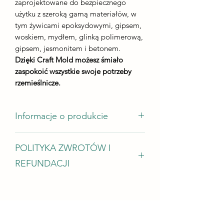
zaprojektowane do bezpiecznego
użytku z szeroką gamą materiałów, w
tym żywicami epoksydowymi, gipsem,
woskiem, mydłem, glinką polimerową,
gipsem, jesmonitem i betonem.
Dzięki Craft Mold możesz śmiało
zaspokoić wszystkie swoje potrzeby
rzemieślnicze.
Informacje o produkcie
wymiary odlewu - 160 mm*105 mm
POLITYKA ZWROTÓW I
wysokość odlewu - nie mniej niż 5 mm
Zużycie żywicy - od 78 gramów
REFUNDACJI
Idealny do prostokątnego stojaka na
Chętnie przyjmujemy zwroty, wymiany
lampę
i anulacje. W przypadku problemów
skontaktuj się z nami w ciągu 14 dni od
dostawy. Poproś o anulowanie w