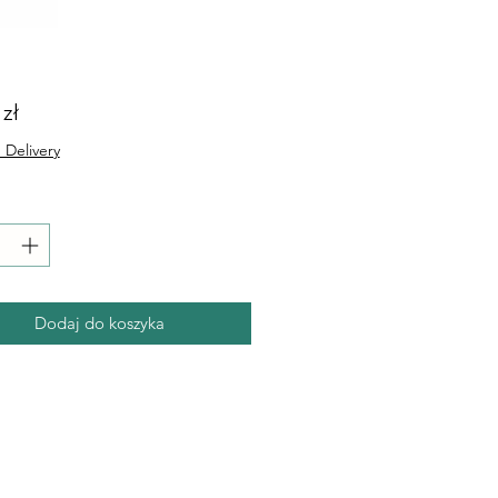
Cena
 zł
 Delivery
Dodaj do koszyka