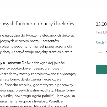
onowych foremek do kluczy i breloków
33,00
Fast EU
lne narzędzie do tworzenia eleganckich dekoracji
 jedynych w swoim rodzaju prezentów.
Sztuk
*
 platynowego, ta forma jest przeznaczona dla
y chcą ulepszyć swoje projekty rzemieślnicze z
y silikonowe:
Doświadcz wysokiej jakości
o żywicy epoksydowej. Bezproblemowe
asze formy zostały zaprojektowane z błyszczącą
nie z formy, dzięki czemu Twoje dzieła
ia. Ponadto stabilny, geometrycznie poprawny
apewniając przewidywalne rezultaty. Nasze formy
 (unikaj otwartego ognia palnika) i bez wysiłku
maksymalną wygodę i trwałość. Wszelkie
nąć za pomocą taśmy klejącej. Aby uzyskać