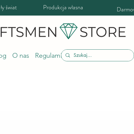
y świat
Produkcja własna
Darmow
og
O nas
Regulamin sklepu