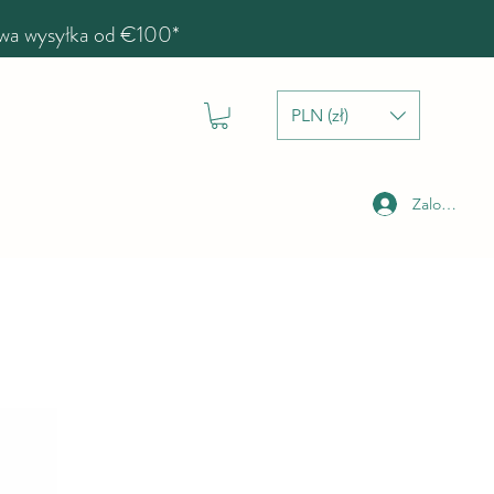
a wysyłka od €100*
PLN (zł)
Zaloguj się