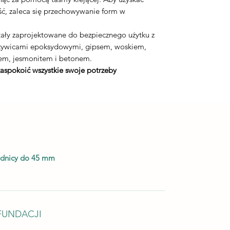
ć, zaleca się przechowywanie form w
ały zaprojektowane do bezpiecznego użytku z
 żywicami epoksydowymi, gipsem, woskiem,
em, jesmonitem i betonem.
zaspokoić wszystkie swoje potrzeby
ednicy do 45 mm
FUNDACJI