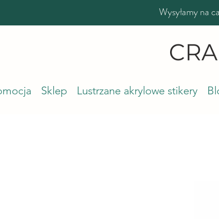
Wysyłamy na cał
romocja
Sklep
Lustrzane akrylowe stikery
Bl