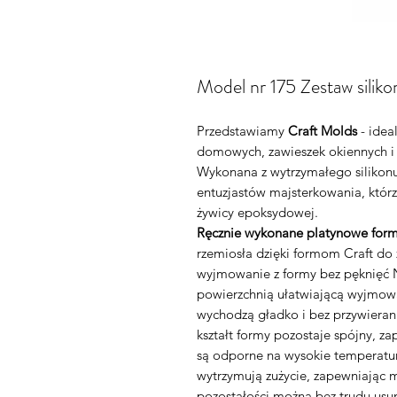
Model nr 175 Zestaw silik
Przedstawiamy
Craft Molds
- idea
domowych, zawieszek okiennych i
Wykonana z wytrzymałego silikonu
entuzjastów majsterkowania, którz
żywicy epoksydowej.
Ręcznie wykonane platynowe form
rzemiosła dzięki formom Craft d
wyjmowanie z formy bez pęknięć N
powierzchnią ułatwiającą wyjmowa
wychodzą gładko i bez przywieran
kształt formy pozostaje spójny, z
są odporne na wysokie temperatury
wytrzymują zużycie, zapewniając 
pozostałości można bez trudu usu