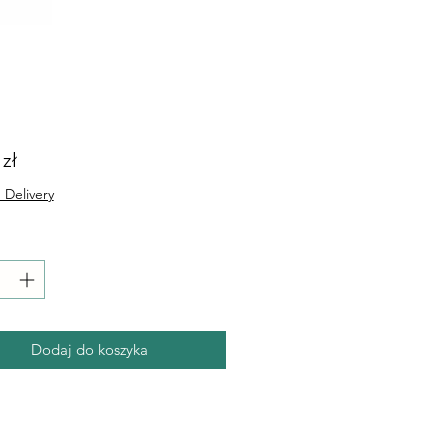
Cena
 zł
 Delivery
Dodaj do koszyka