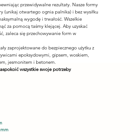
apewniając przewidywalne rezultaty. Nasze formy
 (unikaj otwartego ognia palnika) i bez wysiłku
maksymalną wygodę i trwałość. Wszelkie
nąć za pomocą taśmy klejącej. Aby uzyskać
ć, zaleca się przechowywanie form w
ały zaprojektowane do bezpiecznego użytku z
 żywicami epoksydowymi, gipsem, woskiem,
em, jesmonitem i betonem.
zaspokoić wszystkie swoje potrzeby
m
5 mm