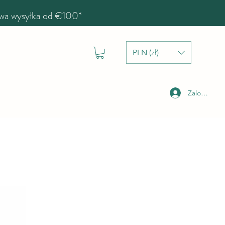
a wysyłka od €100*
PLN (zł)
Zaloguj się