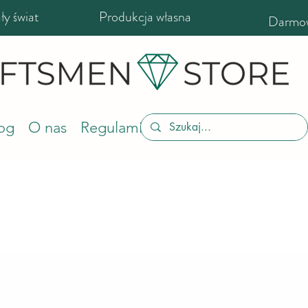
y świat
Produkcja własna
Darmow
og
O nas
Regulamin sklepu