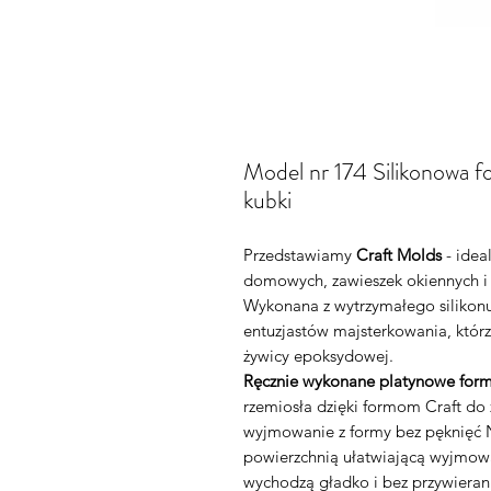
Model nr 174 Silikonowa f
kubki
Przedstawiamy
Craft Molds
- idea
domowych, zawieszek okiennych i
Wykonana z wytrzymałego silikonu
entuzjastów majsterkowania, którz
żywicy epoksydowej.
Ręcznie wykonane platynowe form
rzemiosła dzięki formom Craft d
wyjmowanie z formy bez pęknięć N
powierzchnią ułatwiającą wyjmowa
wychodzą gładko i bez przywieran