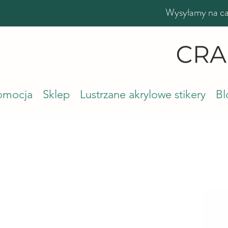
Wysyłamy na cał
romocja
Sklep
Lustrzane akrylowe stikery
Bl