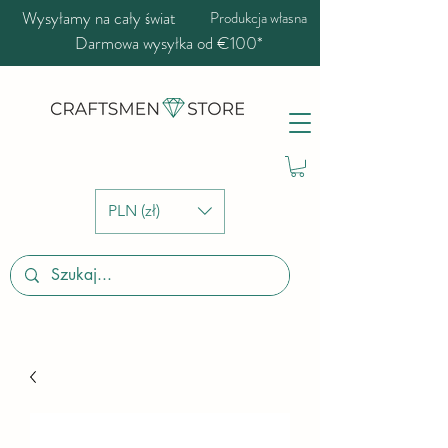
Wysyłamy na cały świat
Produkcja własna
Darmowa wysyłka od €100*
PLN (zł)