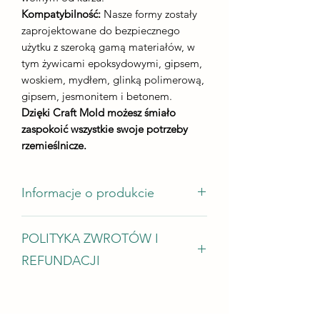
Kompatybilność:
Nasze formy zostały
zaprojektowane do bezpiecznego
użytku z szeroką gamą materiałów, w
tym żywicami epoksydowymi, gipsem,
woskiem, mydłem, glinką polimerową,
gipsem, jesmonitem i betonem.
Dzięki Craft Mold możesz śmiało
zaspokoić wszystkie swoje potrzeby
rzemieślnicze.
Informacje o produkcie
wymiary odlewu - 295 mm 198 mm
POLITYKA ZWROTÓW I
wysokość odlewu - nie mniej niż 5 mm
zużycie żywicy - od 480 g
REFUNDACJI
Chętnie przyjmujemy zwroty, wymiany
i anulacje. W przypadku problemów