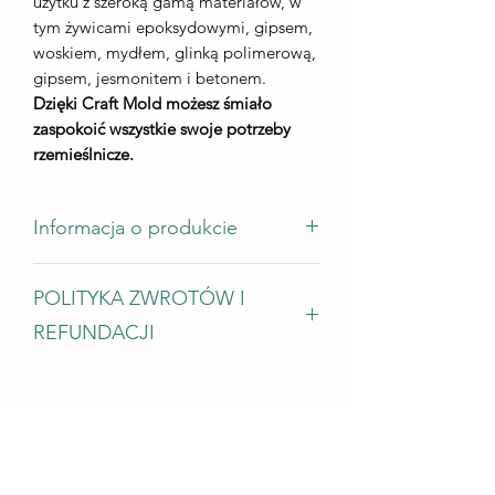
użytku z szeroką gamą materiałów, w
tym żywicami epoksydowymi, gipsem,
woskiem, mydłem, glinką polimerową,
gipsem, jesmonitem i betonem.
Dzięki Craft Mold możesz śmiało
zaspokoić wszystkie swoje potrzeby
rzemieślnicze.
Informacja o produkcie
Rozmiar odlewu - 110x130 mm
POLITYKA ZWROTÓW I
wysokość odlewu - nie mniej niż 5 mm
zużycie żywicy - od 80g
REFUNDACJI
Chętnie przyjmujemy zwroty, wymiany
i anulacje W przypadku problemów
Skontaktuj się z nami w ciągu 14 dni od
dostawy Poproś o anulowanie w ciągu:
2 godzin od zakupu Warunki zwrotu