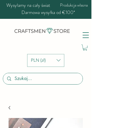
Wysyłamy na cały świat
Produkcja własna
Darmowa wysyłka od €100*
PLN (zł)