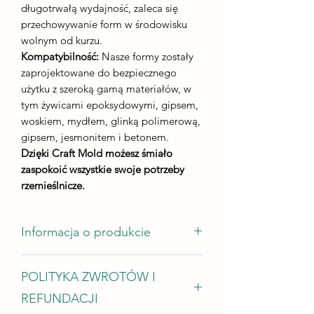
długotrwałą wydajność, zaleca się
przechowywanie form w środowisku
wolnym od kurzu.
Kompatybilność:
Nasze formy zostały
zaprojektowane do bezpiecznego
użytku z szeroką gamą materiałów, w
tym żywicami epoksydowymi, gipsem,
woskiem, mydłem, glinką polimerową,
gipsem, jesmonitem i betonem.
Dzięki Craft Mold możesz śmiało
zaspokoić wszystkie swoje potrzeby
rzemieślnicze.
Informacja o produkcie
Rozmiar odlewu
POLITYKA ZWROTÓW I
11 x 12,5 cm
Wysokość odlewu 8 mm
REFUNDACJI