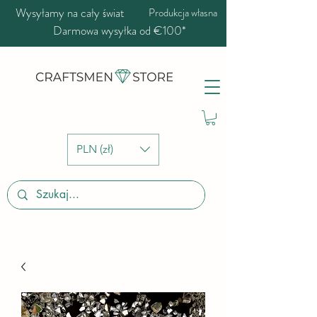
Wysyłamy na cały świat
Produkcja własna
Darmowa wysyłka od €100*
PLN (zł)