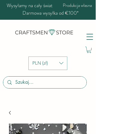
Wysyłamy na cały świat
Produkcja własna
Darmowa wysyłka od €100*
PLN (zł)