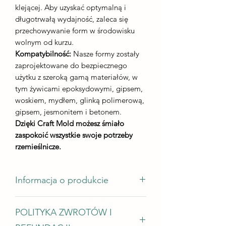
klejącej. Aby uzyskać optymalną i
długotrwałą wydajność, zaleca się
przechowywanie form w środowisku
wolnym od kurzu.
Kompatybilność:
Nasze formy zostały
zaprojektowane do bezpiecznego
użytku z szeroką gamą materiałów, w
tym żywicami epoksydowymi, gipsem,
woskiem, mydłem, glinką polimerową,
gipsem, jesmonitem i betonem.
Dzięki Craft Mold możesz śmiało
zaspokoić wszystkie swoje potrzeby
rzemieślnicze.
Informacja o produkcie
Rozmiar odlewu 8*8 cm
POLITYKA ZWROTÓW I
Wysokość odlewu - nie mniej niż 8 mm