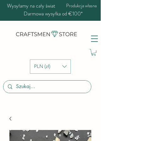
Wysyłamy na cały świat
Produkcja własna
Darmowa wysyłka od €100*
PLN (zł)