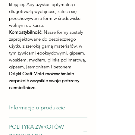
klejącej. Aby uzyskać optymalną i
długotrwałą wydajność, zaleca się
przechowywanie form w środowisku
wolnym od kurzu.
Kompatybilność:
Nasze formy zostały
zaprojektowane do bezpiecznego
użytku z szeroką gamą materiałów, w
tym żywicami epoksydowymi, gipsem,
woskiem, mydłem, glinką polimerową,
gipsem, jesmonitem i betonem.
Dzięki Craft Mold możesz śmiało
zaspokoić wszystkie swoje potrzeby
rzemieślnicze.
Informacje o produkcie
Rozmiar odlewu 8*8,5 cm
POLITYKA ZWROTÓW I
Wysokość odlewu - nie mniej niż 8 mm