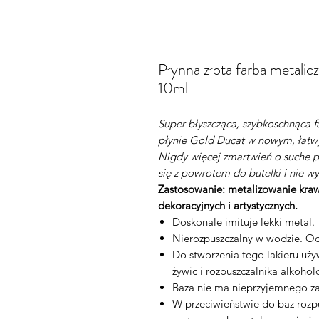
Płynna złota farba metalic
10ml
Super błyszcząca, szybkoschnąca f
płynie Gold Ducat w nowym, łat
Nigdy więcej zmartwień o suche 
się z powrotem do butelki i nie w
Zastosowanie: metalizowanie kra
dekoracyjnych i artystycznych.
Doskonale imituje lekki metal.
Nierozpuszczalny w wodzie. O
Do stworzenia tego lakieru uży
żywic i rozpuszczalnika alkoho
Baza nie ma nieprzyjemnego za
W przeciwieństwie do baz rozpu