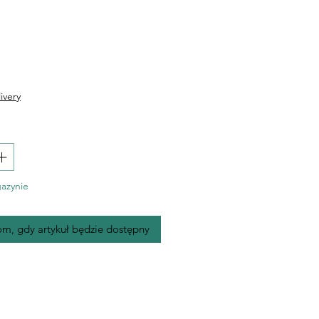
Cena
ivery
azynie
m, gdy artykuł będzie dostępny