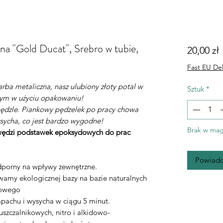
zna "Gold Ducat", Srebro w tubie,
20,00 zł
Fast EU Del
arba metaliczna, nasz ulubiony złoty potal w
Sztuk
*
wym w użyciu opakowaniu!
pędzle. Piankowy pędzelek po pracy chowa
ysycha, co jest bardzo wygodne!
Brak w mag
wędzi podstawek epoksydowych do prac
Powiado
dporny na wpływy zewnętrzne.
wamy ekologicznej bazy na bazie naturalnych
lowego
pachu i wysycha w ciągu 5 minut.
szczalnikowych, nitro i alkidowo-