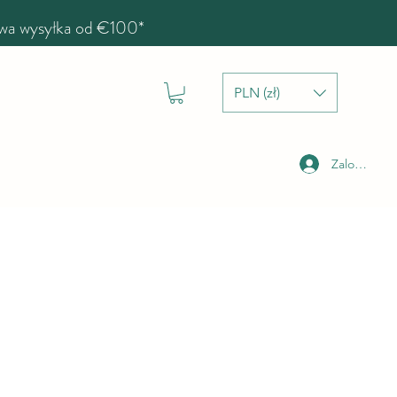
a wysyłka od €100*
PLN (zł)
Zaloguj się