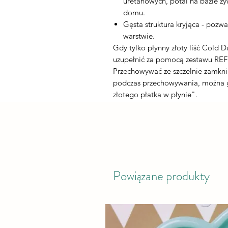
uretanowych, potal na bazie ż
domu.
Gęsta struktura kryjąca - pozw
warstwie.
Gdy tylko płynny złoty liść Cold 
uzupełnić za pomocą zestawu REF
Przechowywać ze szczelnie zamkni
podczas przechowywania, można g
złotego płatka w płynie".
Powiązane produkty