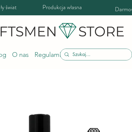
y świat
Produkcja własna
Darmow
og
O nas
Regulamin sklepu