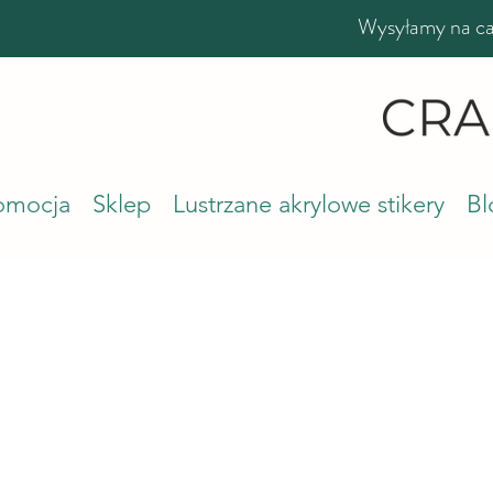
Wysyłamy na cał
romocja
Sklep
Lustrzane akrylowe stikery
Bl