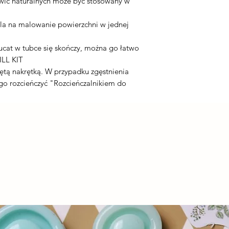
ywic naturalnych może być stosowany w
ala na malowanie powierzchni w jednej
Ducat w tubce się skończy, można go łatwo
ILL KIT
ętą nakrętką. W przypadku zgęstnienia
o rozcieńczyć "Rozcieńczalnikiem do