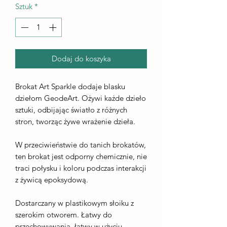
Sztuk
*
Dodaj do koszyka
Brokat Art Sparkle dodaje blasku
dziełom GeodeArt. Ożywi każde dzieło
sztuki, odbijając światło z różnych
stron, tworząc żywe wrażenie dzieła.
W przeciwieństwie do tanich brokatów,
ten brokat jest odporny chemicznie, nie
traci połysku i koloru podczas interakcji
z żywicą epoksydową.
Dostarczany w plastikowym słoiku z
szerokim otworem. Łatwy do
przechowywania, łatwy w użyciu.