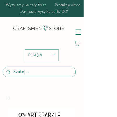
Wysyłamy na cały świat
Produkcja własna
Darmowa wysyłka od €100*
PLN (zł)