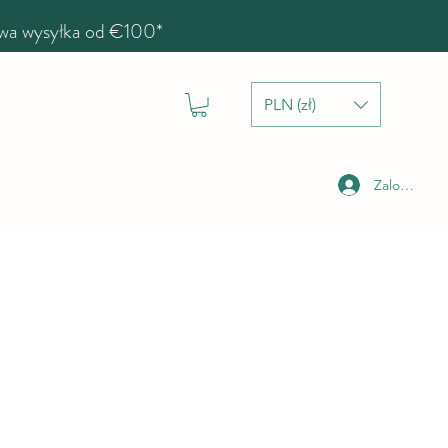
a wysyłka od €100*
PLN (zł)
Zaloguj się