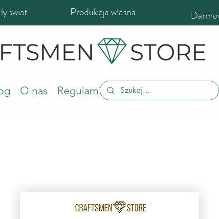
y świat
Produkcja własna
Darmow
og
O nas
Regulamin sklepu