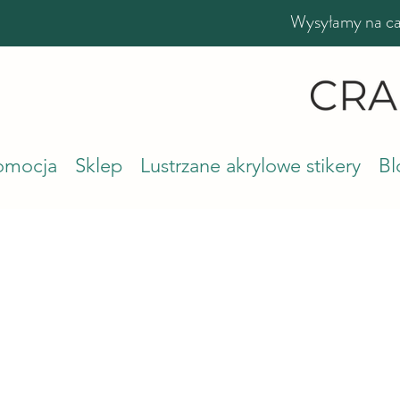
Wysyłamy na cał
romocja
Sklep
Lustrzane akrylowe stikery
Bl