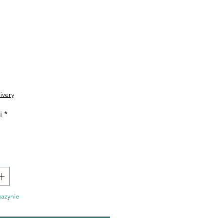
Cena
ivery
i
*
azynie