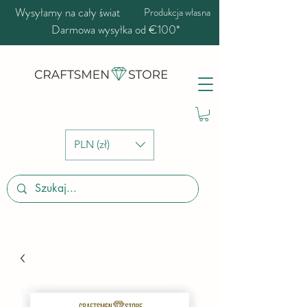
Wysyłamy na cały świat
Produkcja własna
Darmowa wysyłka od €100*
PLN (zł)