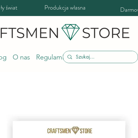
y świat
Produkcja własna
Darmow
og
O nas
Regulamin sklepu