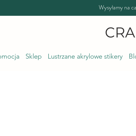
Wysyłamy na cał
romocja
Sklep
Lustrzane akrylowe stikery
Bl