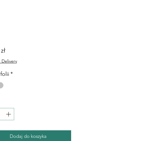
Cena
 zł
 Delivery
folii
*
Dodaj do koszyka