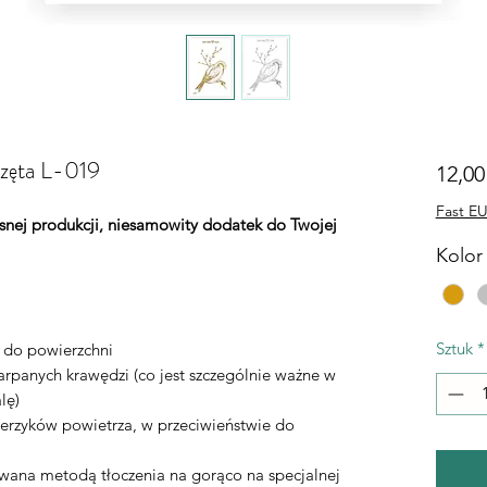
rzęta L-019
12,00
Fast EU
łasnej produkcji, niesamowity dodatek do Twojej
Kolor 
Sztuk
*
ą do powierzchni
rpanych krawędzi (co jest szczególnie ważne w
lę)
erzyków powietrza, w przeciwieństwie do
ywana metodą tłoczenia na gorąco na specjalnej