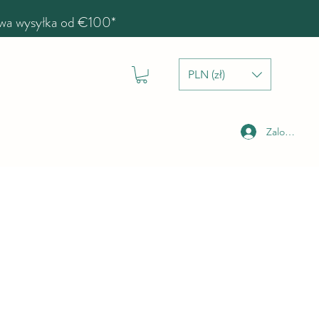
a wysyłka od €100*
PLN (zł)
Zaloguj się