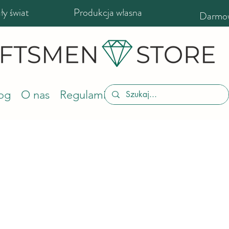
y świat
Produkcja własna
Darmow
og
O nas
Regulamin sklepu