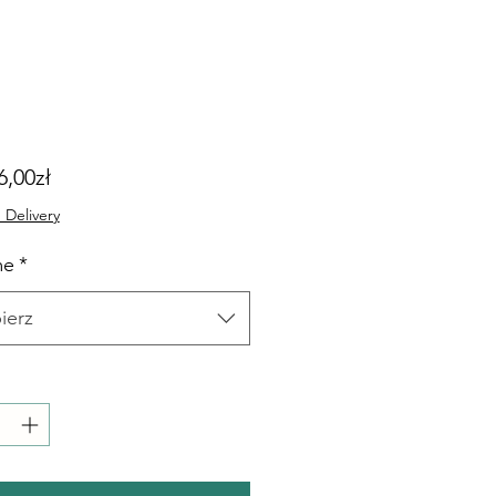
Cena
6,00zł
Rabatowa
 Delivery
me
*
ierz