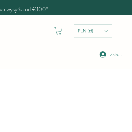
a wysyłka od €100*
PLN (zł)
Zaloguj się