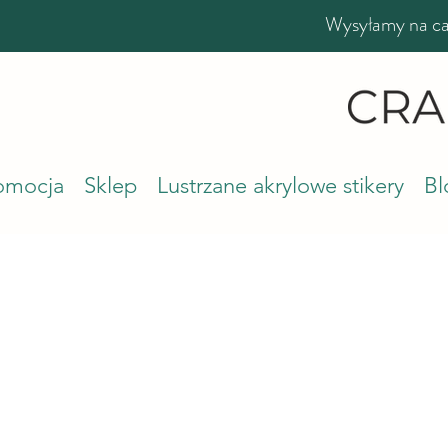
Wysyłamy na cał
romocja
Sklep
Lustrzane akrylowe stikery
Bl