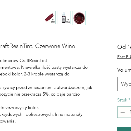
CraftResinTint, Czerwone Wino
Od
1
Fast EU
olimerów CraftResinTint
mentowa. Niewielka ilość pasty wystarcza do
Volu
ęboki kolor. 2-3 krople wystarczą do
Wyb
żywicy przed zmieszaniem z utwardzaczem, jak
ozycie nie przekracza 5%, co daje bardzo
Sztuk
*
łprzezroczysty kolor.
oksydowych i poliestrowych. Inne materiały
towania.