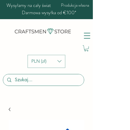
Wysyłamy na cały świat
Produkcja własna
Darmowa wysyłka od €100*
PLN (zł)