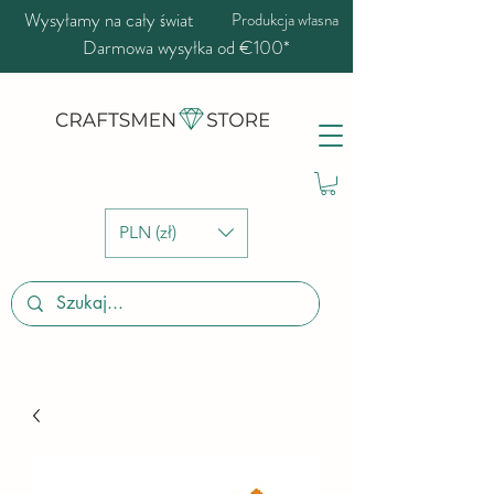
Wysyłamy na cały świat
Produkcja własna
Darmowa wysyłka od €100*
PLN (zł)