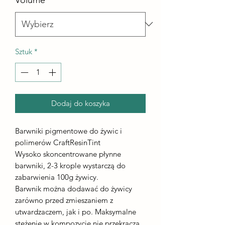
Sztuk
*
Dodaj do koszyka
Barwniki pigmentowe do żywic i
polimerów CraftResinTint
Wysoko skoncentrowane płynne
barwniki, 2-3 krople wystarczą do
zabarwienia 100g żywicy.
Barwnik można dodawać do żywicy
zarówno przed zmieszaniem z
utwardzaczem, jak i po. Maksymalne
stężenie w kompozycie nie przekracza