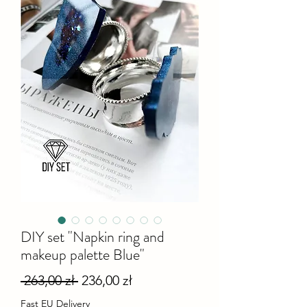
DIY set "Napkin ring and
makeup palette Blue"
Regularna
Cena
 263,00 zł 
236,00 zł
cena
Rabatowa
Fast EU Delivery