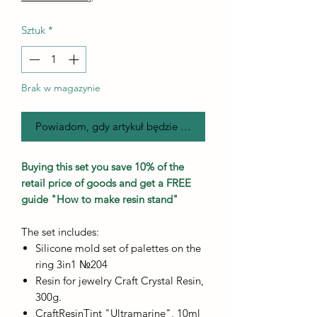
Sztuk
*
Brak w magazynie
Powiadom, gdy artykuł będzie dostępny
Buying this set you save 10% of the
retail price of goods and get a FREE
guide "How to make resin stand"
The set includes:
Silicone mold set of palettes on the
ring 3in1 №204
Resin for jewelry Craft Crystal Resin,
300g.
CraftResinTint "Ultramarine", 10ml