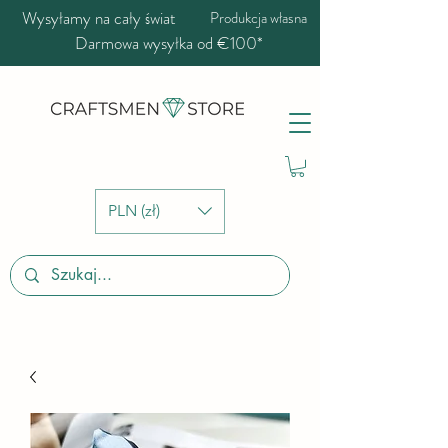
Wysyłamy na cały świat
Produkcja własna
Darmowa wysyłka od €100*
PLN (zł)