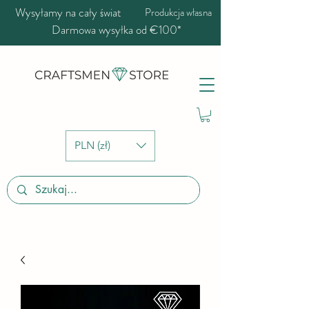
Wysyłamy na cały świat
Produkcja własna
Darmowa wysyłka od €100*
PLN (zł)