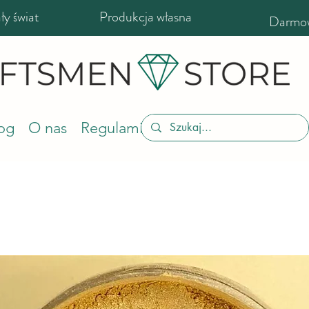
y świat
Produkcja własna
Darmow
og
O nas
Regulamin sklepu