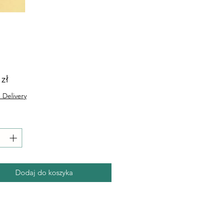
Cena
 zł
 Delivery
Dodaj do koszyka