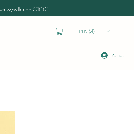
a wysyłka od €100*
PLN (zł)
Zaloguj się