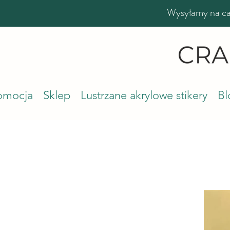
Wysyłamy na cał
romocja
Sklep
Lustrzane akrylowe stikery
Bl