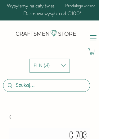
Wysyłamy na cały świat
Produkcja własna
Darmowa wysyłka od €100*
PLN (zł)