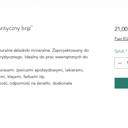
ntyczny brąz"
21,00
Fast EU
turalne składniki mineralne. Zaprojektowany do
Sztuk
*
orystycznego. Idealny do prac wewnętrznych do
oiwami: żywicami epoksydowymi, lakierami,
i, klejami, farbami itp.
kość, odporność na światło, doskonała