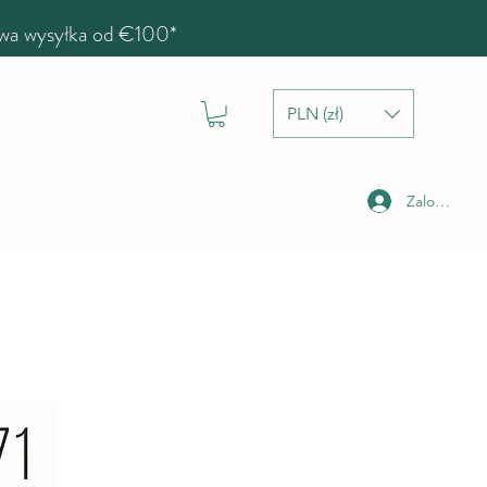
a wysyłka od €100*
PLN (zł)
Zaloguj się