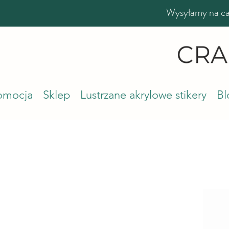
Wysyłamy na cał
romocja
Sklep
Lustrzane akrylowe stikery
Bl