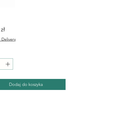
Cena
 zł
 Delivery
Dodaj do koszyka