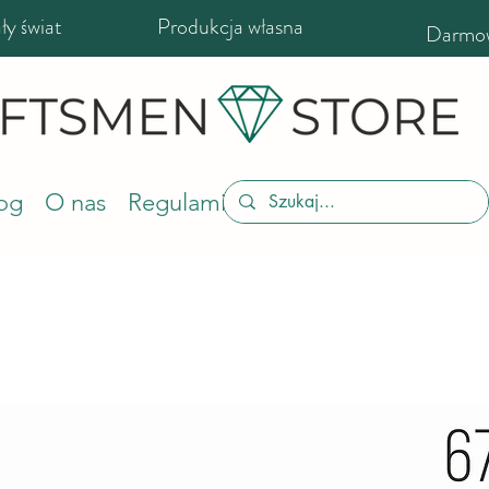
y świat
Produkcja własna
Darmow
og
O nas
Regulamin sklepu