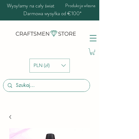
Wysyłamy na cały świat
Produkcja własna
Darmowa wysyłka od €100*
PLN (zł)