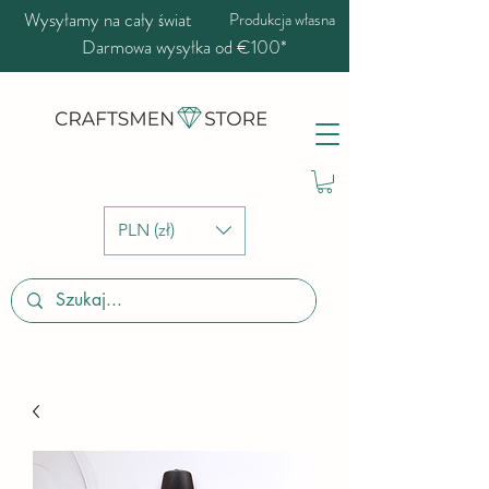
Wysyłamy na cały świat
Produkcja własna
Darmowa wysyłka od €100*
PLN (zł)