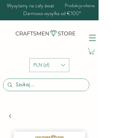
Wysyłamy na cały świat
Produkcja własna
Darmowa wysyłka od €100*
PLN (zł)