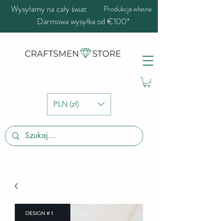
Wysyłamy na cały świat
Produkcja własna
Darmowa wysyłka od €100*
PLN (zł)