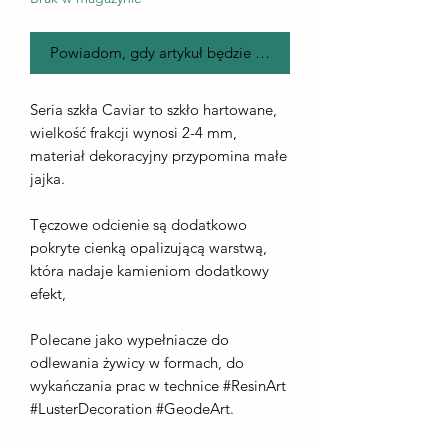
Powiadom, gdy artykuł będzie dostępny
Seria szkła Caviar to szkło hartowane,
wielkość frakcji wynosi 2-4 mm,
materiał dekoracyjny przypomina małe
jajka.
Tęczowe odcienie są dodatkowo
pokryte cienką opalizującą warstwą,
która nadaje kamieniom dodatkowy
efekt,
Polecane jako wypełniacze do
odlewania żywicy w formach, do
wykańczania prac w technice #ResinArt
#LusterDecoration #GeodeArt.