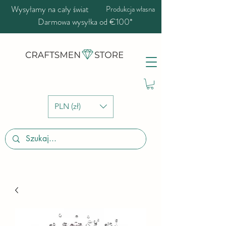
Wysyłamy na cały świat
Produkcja własna
Darmowa wysyłka od €100*
PLN (zł)